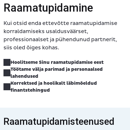
Raamatupidamine
Kui otsid enda ettevõtte raamatupidamise
korraldamiseks usaldusväärset,
professionaalset ja pühendunud partnerit,
siis oled õiges kohas.
Hoolitseme Sinu raamatupidamise eest
Töötame välja parimad ja personaalsed
lahendused
Korrektsed ja hoolikalt läbimõeldud
finantstehingud
Raamatupidamisteenused