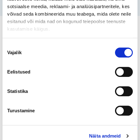
sotsiaalse meedia, reklaami- ja analüüsipartneritele, kes
võivad seda kombineerida muu teabega, mida olete neile
esitanud või mida nad on kogunud teiepoolse teenuste
Mida meie kliendid meist
kasutamise käigus.
arvavad
Nõusoleku
Vajalik
valik
Eelistused
Oleme Numeri koostööga väga rahul. Saame
kõrgetasemelise teenuse, lahke ja
Statistika
professionaalse suhtumise. Numeri tagab
alati, et töö tehakse täpselt ja määratud
tähtaegade jooksul, mis on meie ettevõtte
Turustamine
igapäevaelu jaoks oluline. Me hindame väga
usaldusväärset koostööd ja soovitame
Numerit kui usaldusväärset ja pädevat
Näita andmeid
partnerit raamatupidamisteenuste