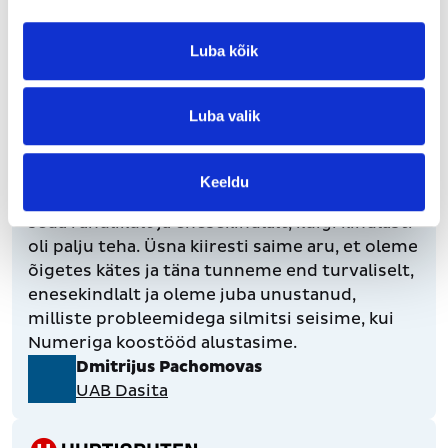
valdkonnas.
Agris Stukāns
Luba kõik
SIA Dayton
Luba valik
Numeri professionaalne meeskond võttis üle
meie raamatupidamise ettevõtte 30-aastase
Keeldu
tegevuse kõige kaootilisemal perioodil ja tegi
seda rahulikult ja enesekindlalt, kuigi kindlasti
oli palju teha. Üsna kiiresti saime aru, et oleme
õigetes kätes ja täna tunneme end turvaliselt,
enesekindlalt ja oleme juba unustanud,
milliste probleemidega silmitsi seisime, kui
Numeriga koostööd alustasime.
Dmitrijus Pachomovas
UAB Dasita