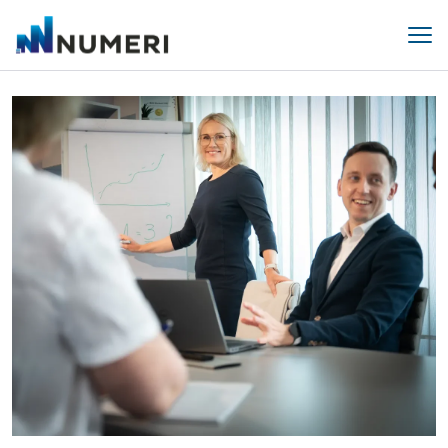
Liigu edasi põhisisu juurde