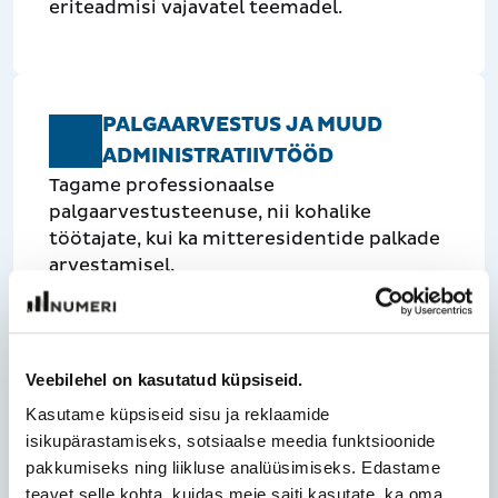
eriteadmisi vajavatel teemadel.
PALGAARVESTUS JA MUUD
ADMINISTRATIIVTÖÖD
Tagame professionaalse
palgaarvestusteenuse, nii kohalike
töötajate, kui ka mitteresidentide palkade
arvestamisel.
Veebilehel on kasutatud küpsiseid.
MAJANDUSAASTA ARUANDED
Kasutame küpsiseid sisu ja reklaamide
Koostame ja esitame aastaaruanded
isikupärastamiseks, sotsiaalse meedia funktsioonide
kooskõlas kõigi riiklike nõuetega.
pakkumiseks ning liikluse analüüsimiseks. Edastame
teavet selle kohta, kuidas meie saiti kasutate, ka oma