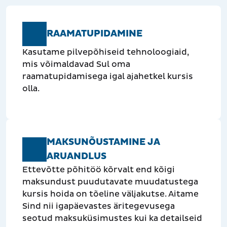
RAAMATUPIDAMINE
Kasutame pilvepõhiseid tehnoloogiaid,
mis võimaldavad Sul oma
raamatupidamisega igal ajahetkel kursis
olla.
MAKSUNÕUSTAMINE JA
ARUANDLUS
Ettevõtte põhitöö kõrvalt end kõigi
maksundust puudutavate muudatustega
kursis hoida on tõeline väljakutse. Aitame
Sind nii igapäevastes äritegevusega
seotud maksuküsimustes kui ka detailseid